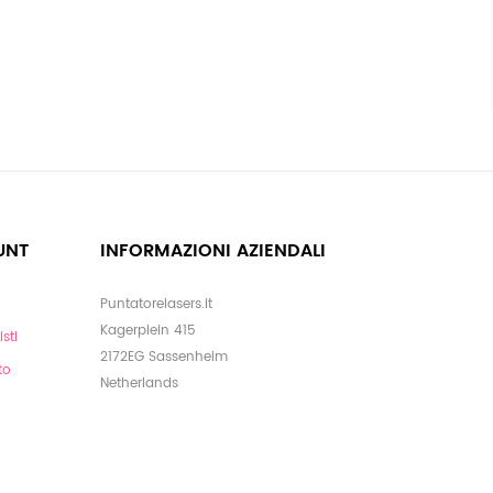
UNT
INFORMAZIONI AZIENDALI
Puntatorelasers.it
Kagerplein 415
sti
2172EG Sassenheim
to
Netherlands