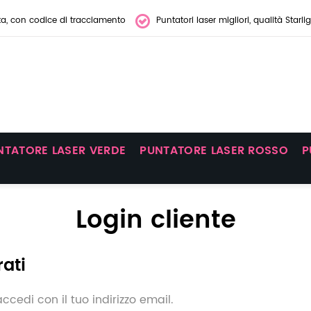
ta, con codice di tracciamento
Puntatori laser migliori, qualità Starli
NTATORE LASER VERDE
PUNTATORE LASER ROSSO
P
Login cliente
rati
ccedi con il tuo indirizzo email.