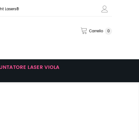
ght Lasers®
Carrello
0
UNTATORE LASER VIOLA