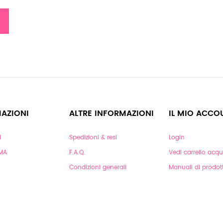
AZIONI
ALTRE INFORMAZIONI
IL MIO ACCO
i
Spedizioni & resi
Login
RMA
F.A.Q.
Vedi carrello acqui
Condizioni generali
Manuali di prodot