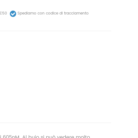
 €50
Spediamo con codice di tracciamento
di 605nM. Al buio si può vedere molto