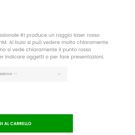
essionale R1 produce un raggio laser rosso
nM. Al buio si può vedere molto chiaramente
orno si vede chiaramente il punto rosso
r indicare oggetti o per fare presentazioni.
leziona --
I AL CARRELLO