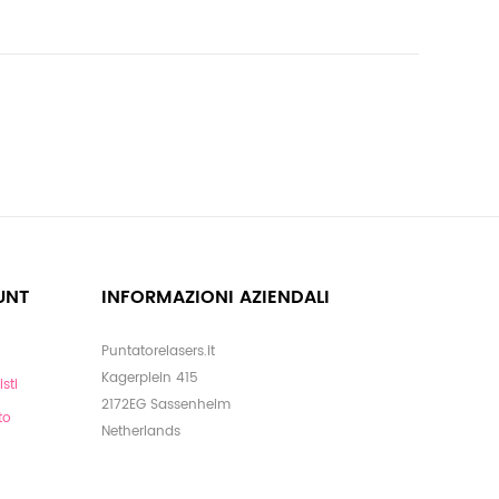
UNT
INFORMAZIONI AZIENDALI
Puntatorelasers.it
Kagerplein 415
sti
2172EG Sassenheim
to
Netherlands