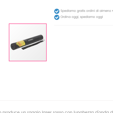
Spediamo gratis ordini di almeno
Ordina oggi, spediamo oggi
osso produce un raggio laser rosso con lunghezza d'onda 