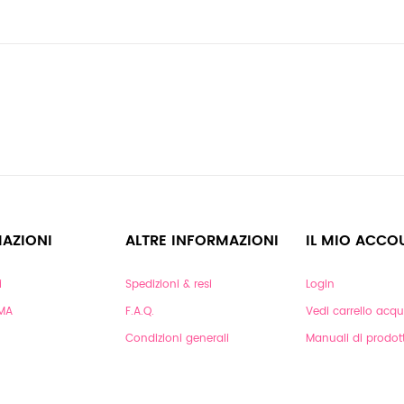
AZIONI
ALTRE INFORMAZIONI
IL MIO ACCO
i
Spedizioni & resi
Login
RMA
F.A.Q.
Vedi carrello acqui
Condizioni generali
Manuali di prodot