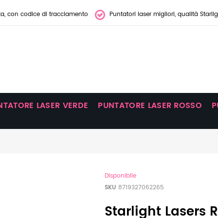
ta, con codice di tracciamento
Puntatori laser migliori, qualità Starli
NTATORE LASER VERDE
PUNTATORE LASER ROSSO
P
Disponibile
SKU
8719327062265
Starlight Lasers 