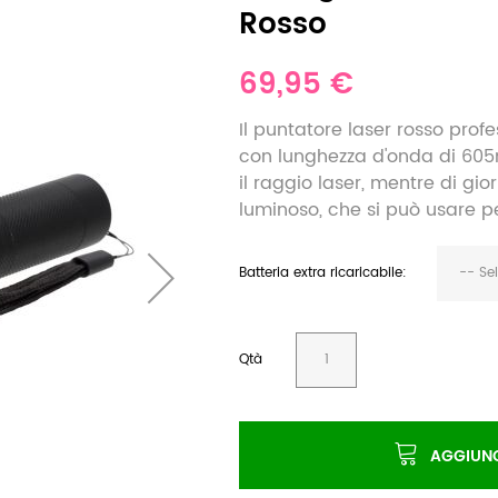
Rosso
69,95 €
Il puntatore laser rosso prof
con lunghezza d'onda di 605
il raggio laser, mentre di gi
luminoso, che si può usare pe
Batteria extra ricaricabile:
-- Se
Qtà
AGGIUNG